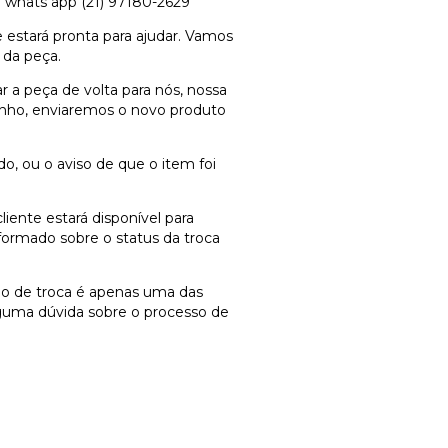
a whats app (21) 97180-2629
 estará pronta para ajudar. Vamos
 da peça.
r a peça de volta para nós, nossa
anho, enviaremos o novo produto
o, ou o aviso de que o item foi
ente estará disponível para
formado sobre o status da troca
do de troca é apenas uma das
alguma dúvida sobre o processo de