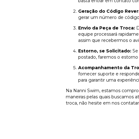
basta entrar em contato con
Geração do Código Rever
gerar um número de código r
Envio da Peça de Troca:
D
equipe processará rapidame
assim que recebermos o avi
Estorno, se Solicitado:
Se 
postado, faremos o estorno
Acompanhamento da Tro
fornecer suporte e respond
para garantir uma experiênci
Na Nanni Swim, estamos comprome
maneiras pelas quais buscamos ati
troca, não hesite em nos contatar