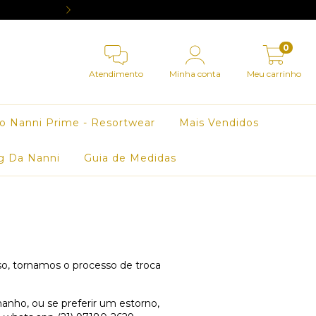
OU PARCELE EM 3X SEM 
0
Atendimento
Minha conta
Meu carrinho
o Nanni Prime - Resortwear
Mais Vendidos
g Da Nanni
Guia de Medidas
so, tornamos o processo de troca
anho, ou se preferir um estorno,