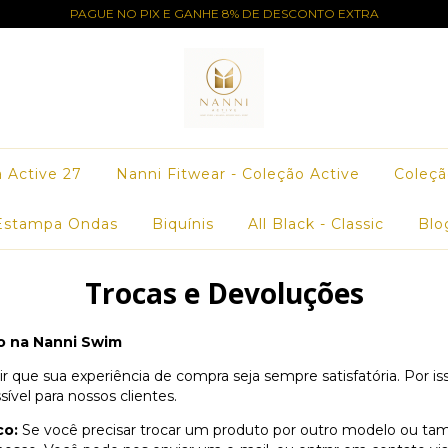
PAGUE NO PIX E GANHE 8% DE DESCONTO EXTRA
a Active 27
Nanni Fitwear - Coleção Active
Coleçã
Estampa Ondas
Biquínis
All Black - Classic
Blo
Trocas e Devoluções
o na Nanni Swim
 que sua experiência de compra seja sempre satisfatória. Por is
ível para nossos clientes.
co:
Se você precisar trocar um produto por outro modelo ou tam