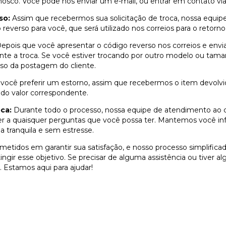
osco. Você pode nos enviar um e-mail, ou entrar em contato vi
so:
Assim que recebermos sua solicitação de troca, nossa equipe
everso para você, que será utilizado nos correios para o retorno
epois que você apresentar o código reverso nos correios e envia
nte a troca. Se você estiver trocando por outro modelo ou tam
so da postagem do cliente.
você preferir um estorno, assim que recebermos o item devolvid
 do valor correspondente.
ca:
Durante todo o processo, nossa equipe de atendimento ao cli
er a quaisquer perguntas que você possa ter. Mantemos você in
a tranquila e sem estresse.
tidos em garantir sua satisfação, e nosso processo simplifica
ngir esse objetivo. Se precisar de alguma assistência ou tiver 
. Estamos aqui para ajudar!