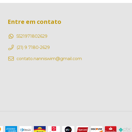
Entre em contato
5521971802629
(21) 9 7180-2629
contato.nanniswim@gmail.com