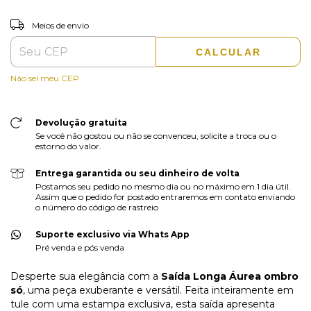
ALTERAR CEP
Entregas para o CEP:
Meios de envio
CALCULAR
Não sei meu CEP
Devolução gratuita
Se você não gostou ou não se convenceu, solicite a troca ou o
estorno do valor.
Entrega garantida ou seu dinheiro de volta
Postamos seu pedido no mesmo dia ou no máximo em 1 dia útil.
Assim que o pedido for postado entraremos em contato enviando
o número do código de rastreio
Suporte exclusivo via Whats App
Pré venda e pós venda
Desperte sua elegância com a
Saída Longa Áurea ombro
só
, uma peça exuberante e versátil. Feita inteiramente em
tule com uma estampa exclusiva, esta saída apresenta