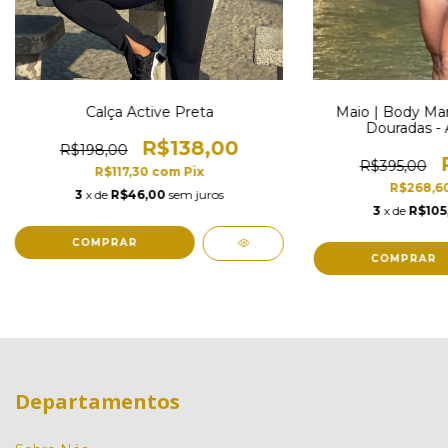
Calça Active Preta
Maio | Body Mar
Douradas - 
R$138,00
R$198,00
R$395,00
R$117,30
com
Pix
R$268,6
3
x de
R$46,00
sem juros
3
x de
R$105
COMPRAR
COMPRAR
Departamentos