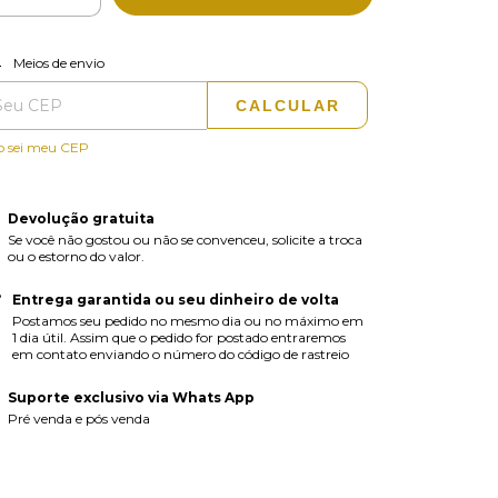
ALTERAR CEP
regas para o CEP:
Meios de envio
CALCULAR
o sei meu CEP
Devolução gratuita
Se você não gostou ou não se convenceu, solicite a troca
ou o estorno do valor.
Entrega garantida ou seu dinheiro de volta
Postamos seu pedido no mesmo dia ou no máximo em
1 dia útil. Assim que o pedido for postado entraremos
em contato enviando o número do código de rastreio
Suporte exclusivo via Whats App
Pré venda e pós venda