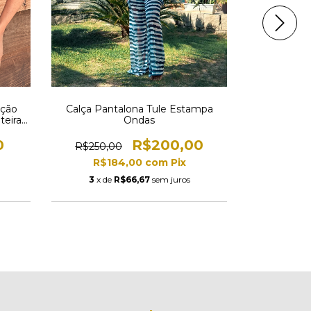
ação
Calça Pantalona Tule Estampa
Casaquinho
teiras
Ondas
R$230,
0
R$200,00
R$250,00
R$1
R$184,00
com
Pix
3
x de
3
x de
R$66,67
sem juros