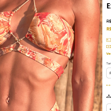
E
R$
R
Ve
Ta