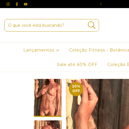
3X SEM JUROS NO CARTÃO
Lançamentos
Coleção Fitness - Botânic
Sale até 60% OFF
Coleção 
20
%
OFF