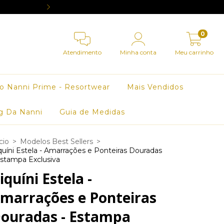
OU PARCELE EM 3X SEM 
0
Atendimento
Minha conta
Meu carrinho
o Nanni Prime - Resortwear
Mais Vendidos
g Da Nanni
Guia de Medidas
cio
>
Modelos Best Sellers
>
quíni Estela - Amarrações e Ponteiras Douradas
Estampa Exclusiva
iquíni Estela -
marrações e Ponteiras
ouradas - Estampa