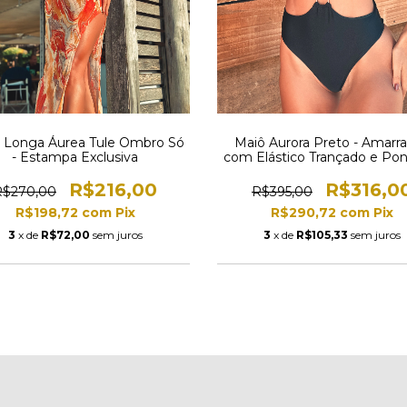
a Longa Áurea Tule Ombro Só
Maiô Aurora Preto - Amarr
- Estampa Exclusiva
com Elástico Trançado e Pon
Douradas
R$216,00
R$316,0
R$270,00
R$395,00
R$198,72
com
Pix
R$290,72
com
Pix
3
x de
R$72,00
sem juros
3
x de
R$105,33
sem juros