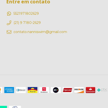
Entre em contato
5521971802629
(21) 9 7180-2629
contato.nanniswim@gmail.com