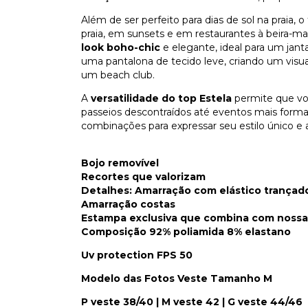
Além de ser perfeito para dias de sol na praia, o
praia, em sunsets e em restaurantes à beira-m
look boho-chic
e elegante, ideal para um jant
uma pantalona de tecido leve, criando um visua
um beach club.
A
versatilidade do top Estela
permite que voc
passeios descontraídos até eventos mais formais 
combinações para expressar seu estilo único e
Bojo removível
Recortes que valorizam
Detalhes: Amarração com elástico trançado
Amarração costas
Estampa exclusiva que combina com nossas
Composição 92% poliamida 8% elastano
Uv protection FPS 50
Modelo das Fotos Veste Tamanho M
P veste 38/40 | M veste 42 | G veste 44/46