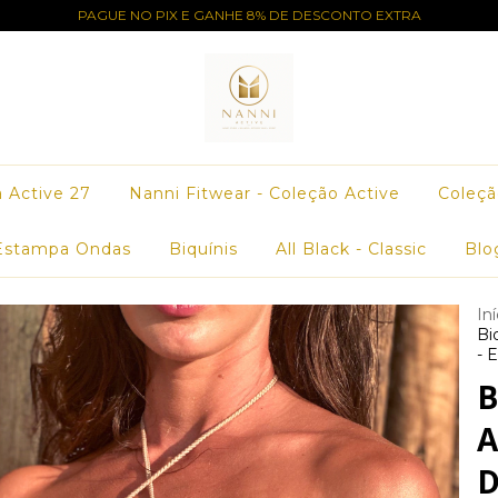
PAGUE NO PIX E GANHE 8% DE DESCONTO EXTRA
a Active 27
Nanni Fitwear - Coleção Active
Coleçã
Estampa Ondas
Biquínis
All Black - Classic
Blo
Iní
Bi
- 
B
A
D