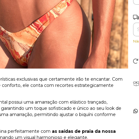
Ent
Nã
rísticas exclusivas que certamente irão te encantar. Com
 e conforto, ele conta com recortes estrategicamente
ontal possui uma amarração com elástico trançado,
 garantindo um toque sofisticado e único ao seu look de
ma amarração, permitindo ajustar o biquíni conforme
na perfeitamente com
as saídas de praia da nossa
onando um visual harmonioso e elegante.