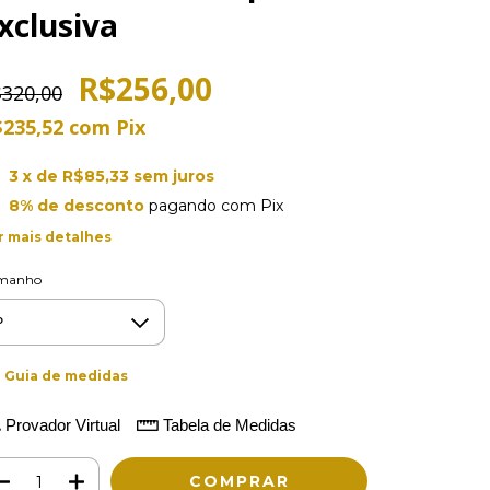
xclusiva
R$256,00
320,00
$235,52
com
Pix
3
x de
R$85,33
sem juros
8% de desconto
pagando com Pix
r mais detalhes
manho
Guia de medidas
Provador Virtual
Tabela de Medidas