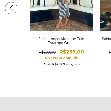
mpa Ondas
Saída Longa Monique Tule
Saíd
Estampa Ondas
44,00
R$239,00
R$299,00
m
Pix
R$219,88
com
Pix
 juros
3
x de
R$79,67
sem juros