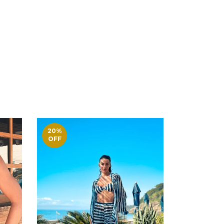
20
%
20
%
OFF
OFF