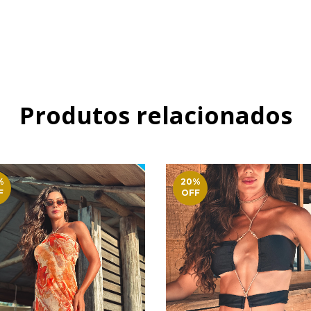
Produtos relacionados
%
20
%
F
OFF