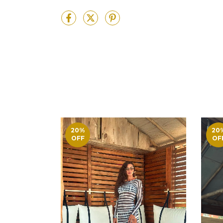
20
%
20
OFF
OF